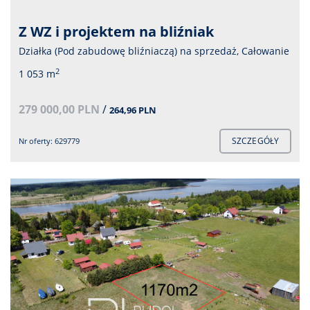
Z WZ i projektem na bliźniak
Działka (Pod zabudowę bliźniaczą) na sprzedaż, Całowanie
2
1 053 m
279 000,00 PLN
/
264,96 PLN
SZCZEGÓŁY
Nr oferty: 629779