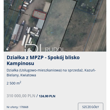
Działka z MPZP - Spokój blisko
Kampinosu
Działka (Usługowo-mieszkaniowa) na sprzedaż, Kazuń-
Bielany, Kwiatowa
2
2 500 m
310 000,00 PLN
/
124,00 PLN
SZCZEGÓŁY
Nr oferty: 170668