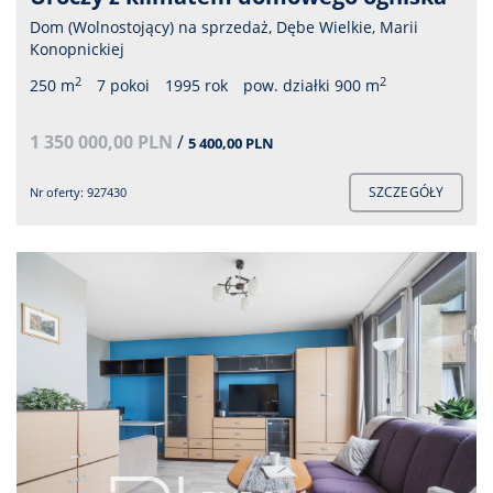
Dom (Wolnostojący) na sprzedaż, Dębe Wielkie, Marii
Konopnickiej
2
2
250 m
7 pokoi
1995 rok
pow. działki 900 m
1 350 000,00 PLN
/
5 400,00 PLN
SZCZEGÓŁY
Nr oferty: 927430