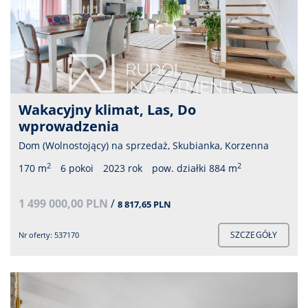
Wakacyjny klimat, Las, Do
wprowadzenia
Dom (Wolnostojący) na sprzedaż, Skubianka, Korzenna
2
2
170 m
6 pokoi
2023 rok
pow. działki 884 m
1 499 000,00 PLN
/
8 817,65 PLN
SZCZEGÓŁY
Nr oferty: 537170