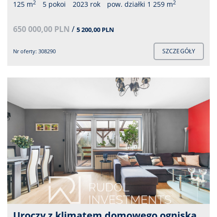
2
2
125 m
5 pokoi
2023 rok
pow. działki 1 259 m
650 000,00 PLN
/
5 200,00 PLN
SZCZEGÓŁY
Nr oferty: 308290
Uroczy z klimatem domowego ogniska