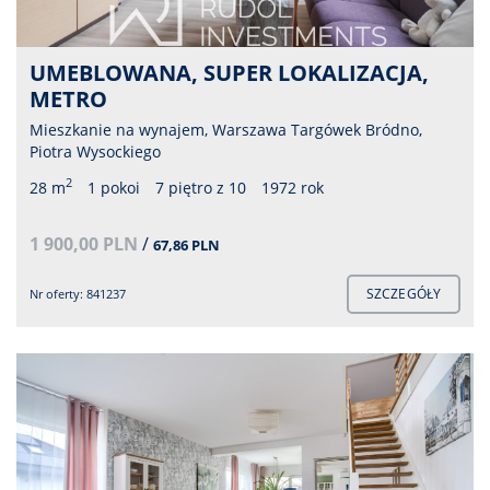
UMEBLOWANA, SUPER LOKALIZACJA,
METRO
Mieszkanie na wynajem, Warszawa Targówek Bródno,
Piotra Wysockiego
2
28 m
1 pokoi
7 piętro z 10
1972 rok
1 900,00 PLN
/
67,86 PLN
SZCZEGÓŁY
Nr oferty: 841237