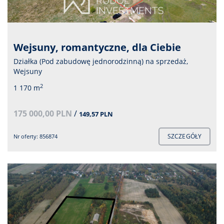
Wejsuny, romantyczne, dla Ciebie
Działka (Pod zabudowę jednorodzinną) na sprzedaż,
Wejsuny
2
1 170 m
175 000,00 PLN
/
149,57 PLN
SZCZEGÓŁY
Nr oferty: 856874