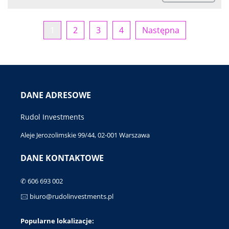
1
2
3
4
Następna
DANE ADRESOWE
Rudol Investments
Aleje Jerozolimskie 99/44, 02-001 Warszawa
DANE KONTAKTOWE
✆ 606 693 002
🖂 biuro@rudolinvestments.pl
Popularne lokalizacje: