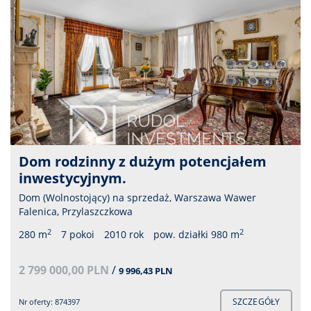
Dom rodzinny z dużym potencjałem
inwestycyjnym.
Dom (Wolnostojący) na sprzedaż, Warszawa Wawer
Falenica, Przylaszczkowa
2
2
280 m
7 pokoi
2010 rok
pow. działki 980 m
2 799 000,00 PLN
/
9 996,43 PLN
SZCZEGÓŁY
Nr oferty: 874397