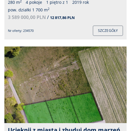
2
280 m
4 pokoje
1 piętro z 1
2019 rok
2
pow. działki 1 700 m
3 589 000,00 PLN
/
12 817,86 PLN
SZCZEGÓŁY
Nr oferty: 234570
Ucieknij z miasta i zbuduj dom marzeń