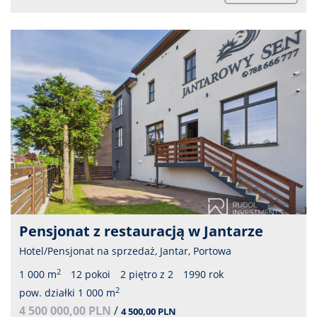
Pensjonat z restauracją w Jantarze
Hotel/Pensjonat na sprzedaż, Jantar, Portowa
2
1 000 m
12 pokoi
2 piętro z 2
1990 rok
2
pow. działki 1 000 m
4 500 000,00 PLN
/
4 500,00 PLN