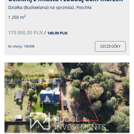
Działka (Budowlana) na sprzedaż, Poschła
2
1 250 m
175 000,00 PLN
/
140,00 PLN
SZCZEGÓŁY
Nr oferty: 190398