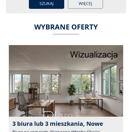
WIĘCEJ
WYBRANE OFERTY
owe
Las za rogiem, miasto w zasięg
ie,
Mieszkanie na wynajem, Warszawa Wesoła, C